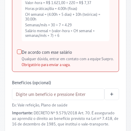
Valor-hora =
R$ 1.621,00
÷
220
=
R$ 7,37
Horas práticas/dia = 4.00h (fixas)
CH semanal = (
4.00
h ×
5
dias) +
10
h (teóricas) =
30.00
h
Semanas/mês =
30
÷ 7 =
4.29
Salário mensal = (valor-hora × CH semanal ×
semanas/mês × 7) ÷ 6
De acordo com esse salário
Qualquer dúvida, entrar em contato com a equipe Suepro.
Obrigatório para enviar a vaga.
Benefícios (opcional)
Ex: Vale refeição, Plano de saúde
Importante:
DECRETO Nº 9.579/2018 Art. 70. É assegurado
ao aprendiz o direito ao benefício previsto na Lei nº 7.418, de
16 de dezembro de 1985, que institui o vale-transporte.